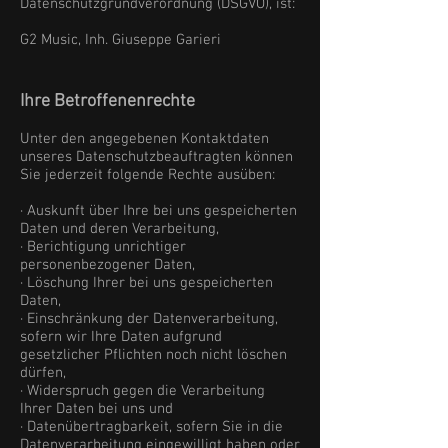
Datenschutzgrundverordnung (DSGVO), ist:
G2 Music, Inh. Giuseppe Garieri
Ihre Betroffenenrechte
Unter den angegebenen Kontaktdaten
unseres Datenschutzbeauftragten können
Sie jederzeit folgende Rechte ausüben:
· Auskunft über Ihre bei uns gespeicherten
Daten und deren Verarbeitung,
· Berichtigung unrichtiger
personenbezogener Daten,
· Löschung Ihrer bei uns gespeicherten
Daten,
· Einschränkung der Datenverarbeitung,
sofern wir Ihre Daten aufgrund
gesetzlicher Pflichten noch nicht löschen
dürfen,
· Widerspruch gegen die Verarbeitung
Ihrer Daten bei uns und
· Datenübertragbarkeit, sofern Sie in die
Datenverarbeitung eingewilligt haben oder