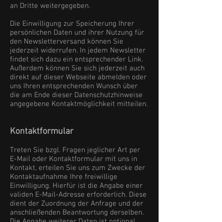
an Dritte weitergegeben.
Die Einwilligung zur Speicherung Ihrer
persönlichen Daten und ihrer Nutzung für
den Newsletterversand können Sie
jederzeit widerrufen. In jedem Newsletter
findet sich dazu ein entsprechender Link.
Außerdem können Sie sich jederzeit auch
direkt auf dieser Webseite abmelden oder
uns Ihren entsprechenden Wunsch über
die am Ende dieser Datenschutzhinweise
angegebene Kontaktmöglichkeit mitteilen.
Kontaktformular
Treten Sie bzgl. Fragen jeglicher Art per
E-Mail oder Kontaktformular mit uns in
Kontakt, erteilen Sie uns zum Zwecke der
Kontaktaufnahme Ihre freiwillige
Einwilligung. Hierfür ist die Angabe einer
validen E-Mail-Adresse erforderlich. Diese
dient der Zuordnung der Anfrage und der
anschließenden Beantwortung derselben.
Die Angabe weiterer Daten ist optional.