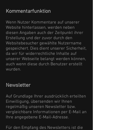
Kommentarfunktion
Wenn Nutzer Kommentare auf unserer
Website hinterlassen, werden neben
diesen Angaben auch der Zeitpunkt ihrer
Erstellung und der zuvor durch den
Websitebesucher gewählte Nutzername
gespeichert. Dies dient unserer Sicherheit,
da wir für widerrechtliche Inhalte auf
unserer Webseite belangt werden können,
auch wenn diese durch Benutzer erstellt
wurden.
Newsletter
Auf Grundlage Ihrer ausdrücklich erteilten
Einwilligung, übersenden wir Ihnen
regelmäßig unseren Newsletter bzw.
vergleichbare Informationen per E-Mail an
Ihre angegebene E-Mail-Adresse.
Für den Empfang des Newsletters ist die