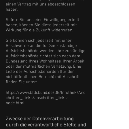
einen Vertrag mit uns abgeschlossen
haben.
Sofern Sie uns eine Einwilligung erteilt
haben, können Sie diese jederzeit mit
Wirkung für die Zukunft widerrufen.
Sie können sich jederzeit mit einer
Beschwerde an die für Sie zuständige
Aufsichtsbehörde wenden. Ihre zuständige
Aufsichtsbehörde richtet sich nach dem
Bundesland Ihres Wohnsitzes, Ihrer Arbeit
oder der mutmaßlichen Verletzung. Eine
Liste der Aufsichtsbehörden (für den
nichtöffentlichen Bereich) mit Anschrift
finden Sie unter:
https://www.bfdi.bund.de/DE/Infothek/Ans
chriften_Links/anschriften_links-
node.html.
Zwecke der Datenverarbeitung
durch die verantwortliche Stelle und