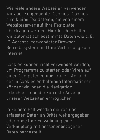
Wie viele andere Webseiten verwenden
wir auch so genannte „Cookies“. Cookies
sind kleine Textdateien, die von einem
Websiteserver auf Ihre Festplatte
übertragen werden. Hierdurch erhalten
wir automatisch bestimmte Daten wie z. B.
IP-Adresse, verwendeter Browser,
Betriebssystem und Ihre Verbindung zum
Internet.
Cookies können nicht verwendet werden,
um Programme zu starten oder Viren auf
einen Computer zu übertragen. Anhand
der in Cookies enthaltenen Informationen
können wir Ihnen die Navigation
erleichtern und die korrekte Anzeige
unserer Webseiten ermöglichen.
In keinem Fall werden die von uns
erfassten Daten an Dritte weitergegeben
oder ohne Ihre Einwilligung eine
Verknüpfung mit personenbezogenen
Daten hergestellt.