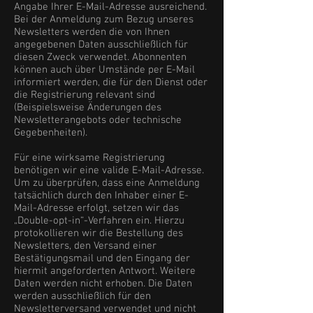
Angabe Ihrer E-Mail-Adresse ausreichend.
Bei der Anmeldung zum Bezug unseres
Newsletters werden die von Ihnen
angegebenen Daten ausschließlich für
diesen Zweck verwendet. Abonnenten
können auch über Umstände per E-Mail
informiert werden, die für den Dienst oder
die Registrierung relevant sind
(Beispielsweise Änderungen des
Newsletterangebots oder technische
Gegebenheiten).
Für eine wirksame Registrierung
benötigen wir eine valide E-Mail-Adresse.
Um zu überprüfen, dass eine Anmeldung
tatsächlich durch den Inhaber einer E-
Mail-Adresse erfolgt, setzen wir das
„Double-opt-in“-Verfahren ein. Hierzu
protokollieren wir die Bestellung des
Newsletters, den Versand einer
Bestätigungsmail und den Eingang der
hiermit angeforderten Antwort. Weitere
Daten werden nicht erhoben. Die Daten
werden ausschließlich für den
Newsletterversand verwendet und nicht