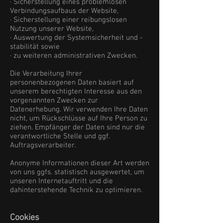
· Sicherstellung eines problemlosen
Verbindungsaufbaus der Website,
· Sicherstellung einer reibungslosen
Nutzung unserer Website,
· Auswertung der Systemsicherheit und -
stabilität sowie
· zu weiteren administrativen Zwecken.
Die Verarbeitung Ihrer
personenbezogenen Daten basiert auf
unserem berechtigten Interesse aus den
vorgenannten Zwecken zur
Datenerhebung. Wir verwenden Ihre Daten
nicht, um Rückschlüsse auf Ihre Person zu
ziehen. Empfänger der Daten sind nur die
verantwortliche Stelle und ggf.
Auftragsverarbeiter.
Anonyme Informationen dieser Art werden
von uns ggfs. statistisch ausgewertet, um
unseren Internetauftritt und die
dahinterstehende Technik zu optimieren.
Cookies