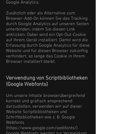
Google Analytics.
Zusätzlich oder als Alternative zum
Browser-Add-On können Sie das Tracking
durch Google Analytics auf unseren Seiten
unterbinden, indem Sie diesen Link
anklicken. Dabei wird ein Opt-Out-Cookie
auf Ihrem Gerät installiert. Damit wird die
Erfassung durch Google Analytics für diese
Website und für diesen Browser zukünftig
verhindert, so lange das Cookie in Ihrem
Browser installiert bleibt.
Verwendung von Scriptbibliotheken
(Google Webfonts)
Um unsere Inhalte browserübergreifend
korrekt und grafisch ansprechend
darzustellen, verwenden wir auf dieser
Website Scriptbibliotheken und
Schriftbibliotheken wie z. B. Google
Webfonts
(https://www.google.com/webfonts/).
Google Webfonts werden zur Vermeidung