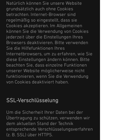
Natürlich können Sie unsere Website
grundsätzlich auch ohne Cookies
betrachten. Internet-Browser sind
regelmäßig so eingestellt, dass sie
Cookies akzeptieren. Im Allgemeinen
können Sie die Verwendung von Cookies
jederzeit über die Einstellungen Ihres
Browsers deaktivieren. Bitte verwenden
Sie die Hilfefunktionen Ihres
Internetbrowsers, um zu erfahren, wie Sie
diese Einstellungen ändern können. Bitte
beachten Sie, dass einzelne Funktionen
unserer Website möglicherweise nicht
funktionieren, wenn Sie die Verwendung
von Cookies deaktiviert haben.
SSL-Verschlüsselung
Um die Sicherheit Ihrer Daten bei der
Übertragung zu schützen, verwenden wir
dem aktuellen Stand der Technik
entsprechende Verschlüsselungsverfahren
(z. B. SSL) über HTTPS.