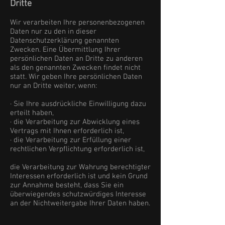
Dritte
Wir verarbeiten Ihre personenbezogenen
Daten nur zu den in dieser
Datenschutzerklärung genannten
Zwecken. Eine Übermittlung Ihrer
persönlichen Daten an Dritte zu anderen
als den genannten Zwecken findet nicht
statt. Wir geben Ihre persönlichen Daten
nur an Dritte weiter, wenn:
· Sie Ihre ausdrückliche Einwilligung dazu
erteilt haben,
· die Verarbeitung zur Abwicklung eines
Vertrags mit Ihnen erforderlich ist,
· die Verarbeitung zur Erfüllung einer
rechtlichen Verpflichtung erforderlich ist,
die Verarbeitung zur Wahrung berechtigter
Interessen erforderlich ist und kein Grund
zur Annahme besteht, dass Sie ein
überwiegendes schutzwürdiges Interesse
an der Nichtweitergabe Ihrer Daten haben.