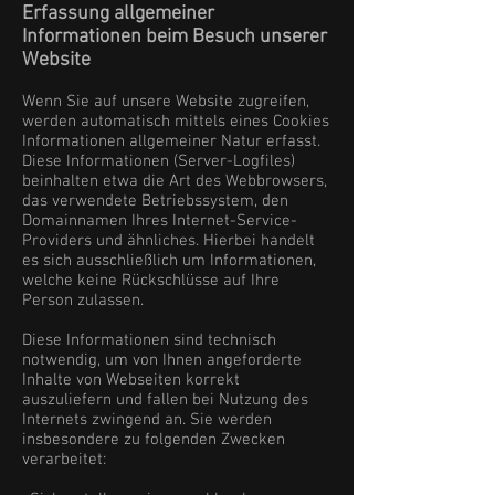
Erfassung allgemeiner
Informationen beim Besuch unserer
Website
Wenn Sie auf unsere Website zugreifen,
werden automatisch mittels eines Cookies
Informationen allgemeiner Natur erfasst.
Diese Informationen (Server-Logfiles)
beinhalten etwa die Art des Webbrowsers,
das verwendete Betriebssystem, den
Domainnamen Ihres Internet-Service-
Providers und ähnliches. Hierbei handelt
es sich ausschließlich um Informationen,
welche keine Rückschlüsse auf Ihre
Person zulassen.
Diese Informationen sind technisch
notwendig, um von Ihnen angeforderte
Inhalte von Webseiten korrekt
auszuliefern und fallen bei Nutzung des
Internets zwingend an. Sie werden
insbesondere zu folgenden Zwecken
verarbeitet: