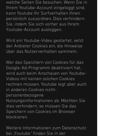
welche Seiten Sie besuchen. Wenn Sie in
Ihrem Youtube-Account eingeloggt sind,
kann Youtube Ihr Surfverhalten Ihnen
persönlich zuzuordnen. Dies verhindern
Sie, indem Sie sich vorher aus Ihrem
Youtube-Account ausloggen.
Wird ein Youtube-Video gestartet, setzt
der Anbieter Cookies ein, die Hinweise
über das Nutzerverhalten sammeln.
Wer das Speichern von Cookies für das
Google-Ad-Programm deaktiviert hat,
wird auch beim Anschauen von Youtube-
Videos mit keinen solchen Cookies
rechnen müssen. Youtube legt aber auch
in anderen Cookies nicht-
personenbezogene
Nutzungsinformationen ab. Möchten Sie
dies verhindern, so müssen Sie das
Speichern von Cookies im Browser
blockieren.
Weitere Informationen zum Datenschutz
bei „Youtube“ finden Sie in der