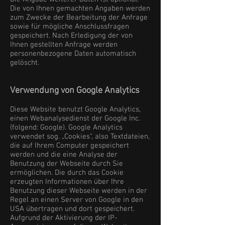
Die von Ihnen gemachten Angaben werden
zum Zwecke der Bearbeitung der Anfrage
sowie für mögliche Anschlussfragen
gespeichert. Nach Erledigung der von
Ihnen gestellten Anfrage werden
personenbezogene Daten automatisch
gelöscht.
Verwendung von Google Analytics
Diese Website benutzt Google Analytics,
einen Webanalysedienst der Google Inc.
(folgend: Google). Google Analytics
verwendet sog. „Cookies“, also Textdateien,
die auf Ihrem Computer gespeichert
werden und die eine Analyse der
Benutzung der Webseite durch Sie
ermöglichen. Die durch das Cookie
erzeugten Informationen über Ihre
Benutzung dieser Webseite werden in der
Regel an einen Server von Google in den
USA übertragen und dort gespeichert.
Aufgrund der Aktivierung der IP-