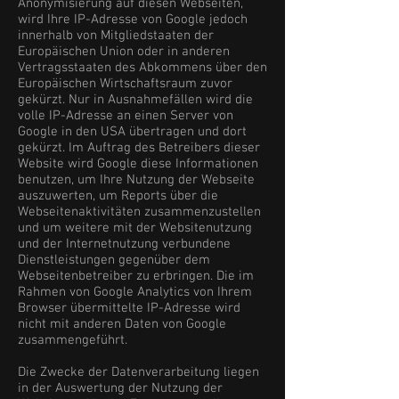
Anonymisierung auf diesen Webseiten,
wird Ihre IP-Adresse von Google jedoch
innerhalb von Mitgliedstaaten der
Europäischen Union oder in anderen
Vertragsstaaten des Abkommens über den
Europäischen Wirtschaftsraum zuvor
gekürzt. Nur in Ausnahmefällen wird die
volle IP-Adresse an einen Server von
Google in den USA übertragen und dort
gekürzt. Im Auftrag des Betreibers dieser
Website wird Google diese Informationen
benutzen, um Ihre Nutzung der Webseite
auszuwerten, um Reports über die
Webseitenaktivitäten zusammenzustellen
und um weitere mit der Websitenutzung
und der Internetnutzung verbundene
Dienstleistungen gegenüber dem
Webseitenbetreiber zu erbringen. Die im
Rahmen von Google Analytics von Ihrem
Browser übermittelte IP-Adresse wird
nicht mit anderen Daten von Google
zusammengeführt.
Die Zwecke der Datenverarbeitung liegen
in der Auswertung der Nutzung der