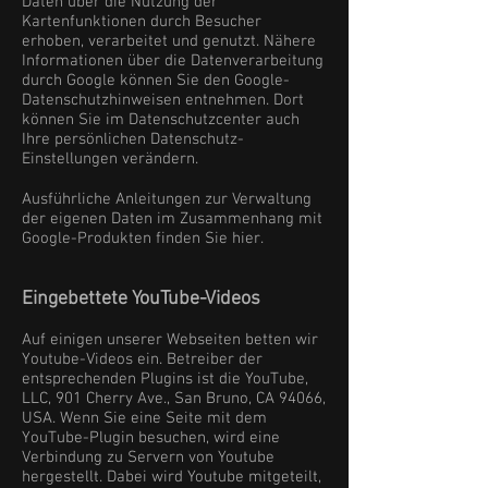
Daten über die Nutzung der
Kartenfunktionen durch Besucher
erhoben, verarbeitet und genutzt. Nähere
Informationen über die Datenverarbeitung
durch Google können Sie den Google-
Datenschutzhinweisen entnehmen. Dort
können Sie im Datenschutzcenter auch
Ihre persönlichen Datenschutz-
Einstellungen verändern.
Ausführliche Anleitungen zur Verwaltung
der eigenen Daten im Zusammenhang mit
Google-Produkten finden Sie hier.
Eingebettete YouTube-Videos
Auf einigen unserer Webseiten betten wir
Youtube-Videos ein. Betreiber der
entsprechenden Plugins ist die YouTube,
LLC, 901 Cherry Ave., San Bruno, CA 94066,
USA. Wenn Sie eine Seite mit dem
YouTube-Plugin besuchen, wird eine
Verbindung zu Servern von Youtube
hergestellt. Dabei wird Youtube mitgeteilt,