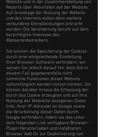
Website und in der Zusammenstellung von
Reports über Aktivitäten auf der Website.
Auf Grundlage der Nutzung der Website
und des Internets sollen dann weitere
verbundene Dienstleistungen erbracht
werden. Die Verarbeitung beruht auf dem
berechtigten Interesse des
Webseitenbetreibers.
Sie können die Speicherung der Cookies
durch eine entsprechende Einstellung
Ihrer Browser-Software verhindern; wir
weisen Sie jedoch darauf hin, dass Sie in
diesem Fall gegebenenfalls nicht
sämtliche Funktionen dieser Website
vollumfänglich werden nutzen können. Sie
können darüber hinaus die Erfassung der
durch das Cookie erzeugten und auf Ihre
Nutzung der Webseite bezogenen Daten
(inkl. Ihrer IP-Adresse) an Google sowie
die Verarbeitung dieser Daten durch
Google verhindern, indem sie das unter
dem folgenden Link verfügbare Browser-
Plugin herunterladen und installieren:
Browser Add On zur Deaktivierung von