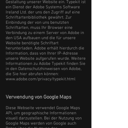
Gestaltung unserer Website ein. Typekit ist
ein Dienst der Adobe Systems Software
Ireland Ltd. der uns den Zugriff auf eine
Schriftartenbibliothek gewährt. Zur
Einbindung der von uns benutzten
Schriftarten, muss Ihr Browser eine
Verbindung zu einem Server von Adobe in
den USA aufbauen und die für unsere
Website benötigte Schriftart
herunterladen. Adobe erhält hierdurch die
Information, dass von Ihrer IP-Adresse
unsere Website aufgerufen wurde. Weitere
Informationen zu Adobe Typekit finden Sie
in den Datenschutzhinweisen von Adobe,
die Sie hier abrufen können:
www.adobe.com/privacy/typekit.html
Verwendung von Google Maps
Diese Webseite verwendet Google Maps
API, um geographische Informationen
visuell darzustellen. Bei der Nutzung von
Google Maps werden von Google auch