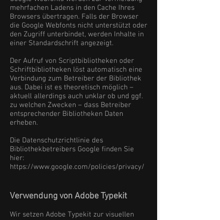
mehrfachen Ladens in den Cache Ihres
Browsers übertragen. Falls der Browser
die Google Webfonts nicht unterstützt oder
den Zugriff unterbindet, werden Inhalte in
einer Standardschrift angezeigt.
Der Aufruf von Scriptbibliotheken oder
Schriftbibliotheken löst automatisch eine
Verbindung zum Betreiber der Bibliothek
aus. Dabei ist es theoretisch möglich –
aktuell allerdings auch unklar ob und ggf.
zu welchen Zwecken – dass Betreiber
entsprechender Bibliotheken Daten
erheben.
Die Datenschutzrichtlinie des
Bibliothekbetreibers Google finden Sie
hier:
https://www.google.com/policies/privacy/
Verwendung von Adobe Typekit
Wir setzen Adobe Typekit zur visuellen