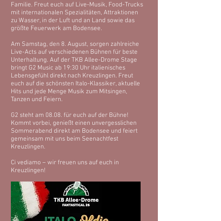
Familie. Freut euch auf Live-Musik, Food-Trucks
mit internationalen Spezialitäten, Attraktionen
zu Wasser, in der Luft und an Land sowie das
größte Feuerwerk am Bodensee.
Am Samstag, den 8. August, sorgen zahlreiche
Live-Acts auf verschiedenen Bühnen für beste
Unterhaltung. Auf der TKB Allee-Drome Stage
bringt G2 Music ab 19:30 Uhr italienisches
Lebensgefühl direkt nach Kreuzlingen. Freut
euch auf die schönsten Italo-Klassiker, aktuelle
Hits und jede Menge Musik zum Mitsingen,
Tanzen und Feiern.
G2 steht am 08.08. für euch auf der Bühne!
Kommt vorbei, genießt einen unvergesslichen
Sommerabend direkt am Bodensee und feiert
gemeinsam mit uns beim Seenachtfest
Kreuzlingen.
Ci vediamo – wir freuen uns auf euch in
Kreuzlingen!