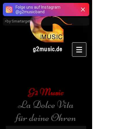
Folge uns auf Instagram
@
g2musicband
⚡
by Smartarget
g2music.de
G2 Music
La Dolce Vita
für deine Ohren